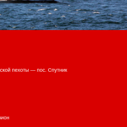
ской пехоты — пос. Спутник
зион