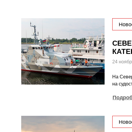
Ново
СЕВЕ
КАТЕ
24 ноябр
На Север
на судос
Подро
Ново