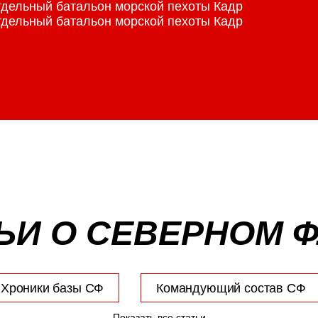
отдельный батальон морской пехоты Кадр
отдельный батальон морской пехоты Кадр
ЬИ О СЕВЕРНОМ 
Хроники базы СФ
Командующий состав СФ
Показать все статьи