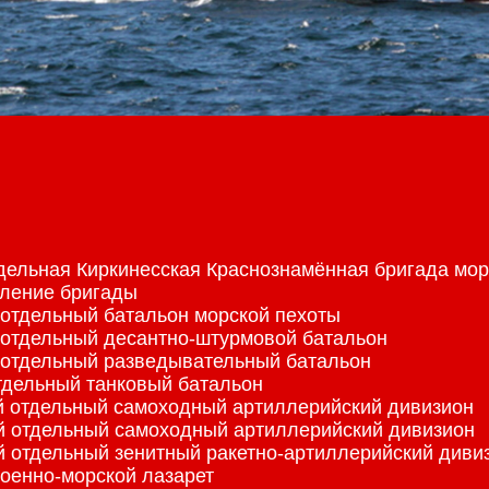
тдельная Киркинесская Краснознамённая бригада мор
вление бригады
й отдельный батальон морской пехоты
й отдельный десантно-штурмовой батальон
й отдельный разведывательный батальон
отдельный танковый батальон
-й отдельный самоходный артиллерийский дивизион
-й отдельный самоходный артиллерийский дивизион
-й отдельный зенитный ракетно-артиллерийский диви
военно-морской лазарет