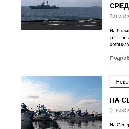
СРЕ
09 ноябр
На боль
составе 
организ
Подро
Ново
НА С
04 ноябр
На Север