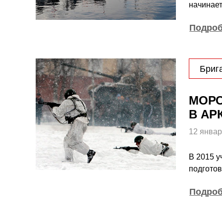
начинает
Подро
Бриг
МОРС
В АР
12 январ
В 2015 у
подготов
Подро