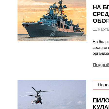
НА Б
СРЕД
ОБО
11 марта
На боль
составе 
организ
Подро
Ново
ПИЛО
КУЛА