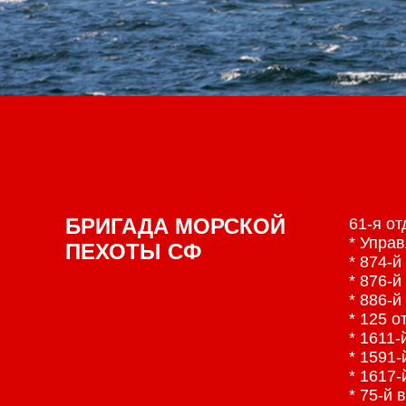
БРИГАДА МОРСКОЙ
61-я о
* Упра
ПЕХОТЫ СФ
* 874-
* 876-
* 886-
* 125 
* 1611
* 1591
* 1617
* 75-й 