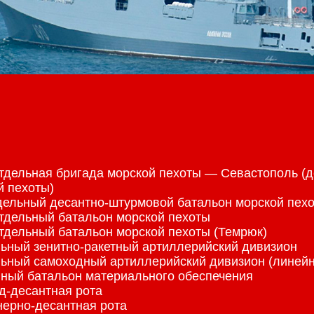
отдельная бригада морской пехоты — Севастополь (д
й пехоты)
дельный десантно-штурмовой батальон морской пех
Отдельный батальон морской пехоты
Отдельный батальон морской пехоты (Темрюк)
льный зенитно-ракетный артиллерийский дивизион
льный самоходный артиллерийский дивизион (линейн
йный батальон материального обеспечения
ед-десантная рота
нерно-десантная рота