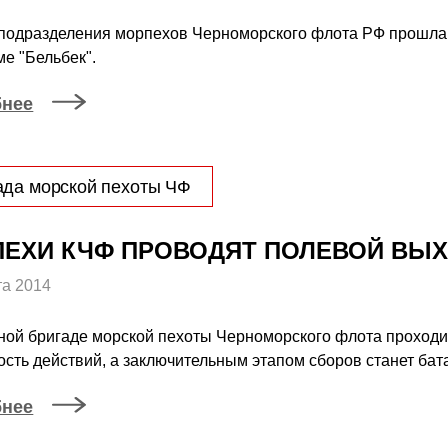
 подразделения морпехов Черноморского флота РФ прошла 
е "Бельбек".
бнее
ада морской пехоты ЧФ
ЕХИ КЧФ ПРОВОДЯТ ПОЛЕВОЙ ВЫ
та 2014
ной бригаде морской пехоты Черноморского флота проход
сть действий, а заключительным этапом сборов станет бата
бнее