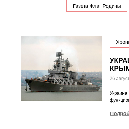
Газета Флаг Родины
Хрон
УКРА
КРЫ
26 авгус
Украина 
функцио
Подро