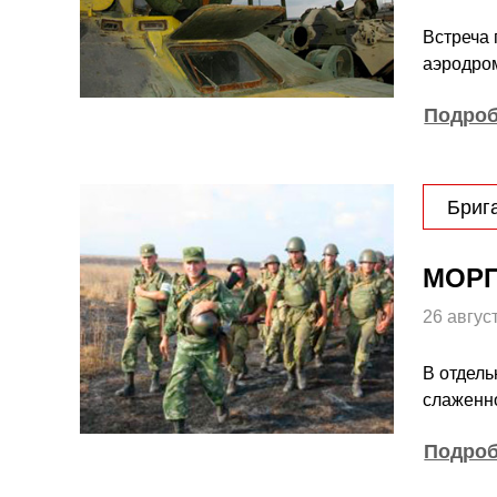
Встреча
аэродром
Подро
Бриг
МОРП
26 авгус
В отдель
слаженно
Подро