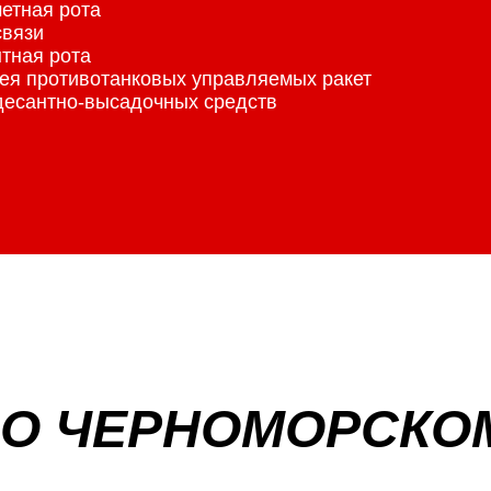
метная рота
связи
нтная рота
рея противотанковых управляемых ракет
 десантно-высадочных средств
 О ЧЕРНОМОРСКО