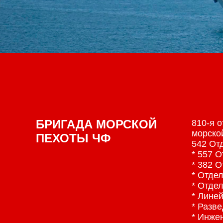
БРИГАДА МОРСКОЙ
810-я 
морско
ПЕХОТЫ ЧФ
542 От
* 557 
* 382 
* Отде
* Отде
* Лине
* Разв
* Инже