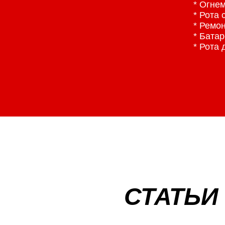
* Огне
* Рота 
* Ремо
* Бата
* Рота
СТАТЬИ