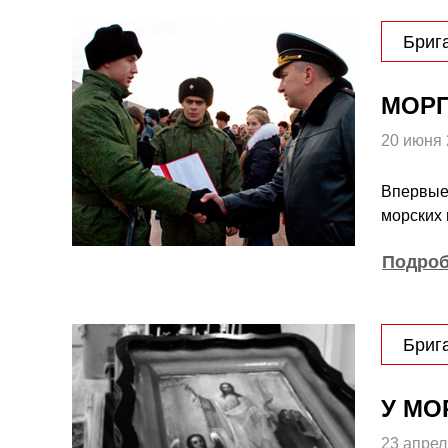
Бриг
МОРП
20 июня
Впервые
морских 
Подро
Бриг
У МО
23 апрел