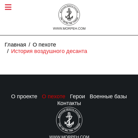
Главная
О пехоте
История воздушного десанта
О проекте
О пехоте
Герои
Военные базы
Контакты