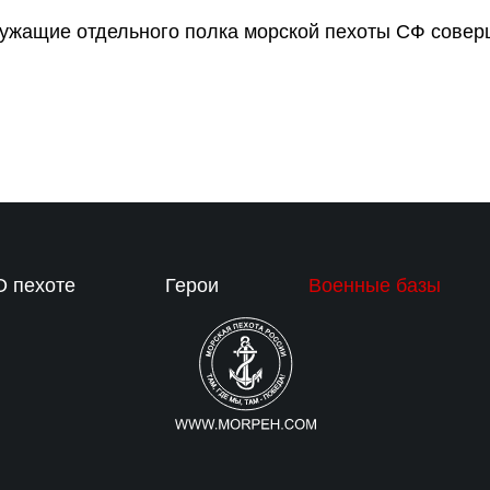
лужащие отдельного полка морской пехоты СФ совер
О пехоте
Герои
Военные базы