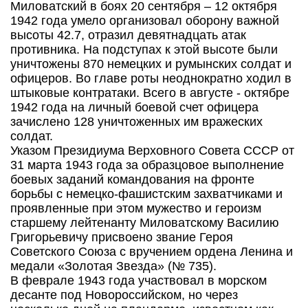
Миловатский в боях 20 сентября – 12 октября
1942 года умело организовал оборону важной
высоты 42.7, отразил девятнадцать атак
противника. На подступах к этой высоте были
уничтожены 870 немецких и румынских солдат и
офицеров. Во главе роты неоднократно ходил в
штыковые контратаки. Всего в августе - октябре
1942 года на личный боевой счет офицера
зачислено 128 уничтоженных им вражеских
солдат.
Указом Президиума Верховного Совета СССР от
31 марта 1943 года за образцовое выполнение
боевых заданий командования на фронте
борьбы с немецко-фашистским захватчиками и
проявленные при этом мужество и героизм
старшему лейтенанту Миловатскому Василию
Григорьевичу присвоено звание Героя
Советского Союза с вручением ордена Ленина и
медали «Золотая Звезда» (№ 735).
В феврале 1943 года участвовал в морском
десанте под Новороссийском, но через