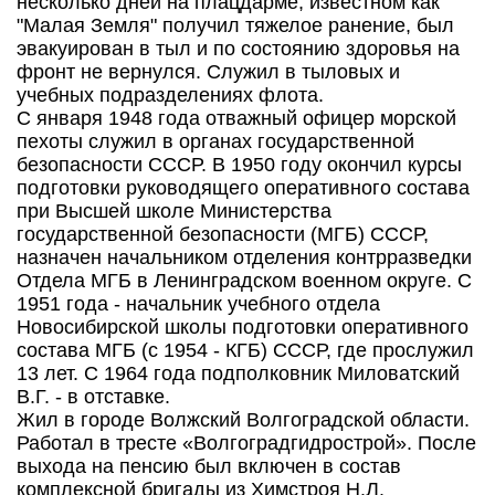
несколько дней на плацдарме, известном как
"Малая Земля" получил тяжелое ранение, был
эвакуирован в тыл и по состоянию здоровья на
фронт не вернулся. Служил в тыловых и
учебных подразделениях флота.
С января 1948 года отважный офицер морской
пехоты служил в органах государственной
безопасности СССР. В 1950 году окончил курсы
подготовки руководящего оперативного состава
при Высшей школе Министерства
государственной безопасности (МГБ) СССР,
назначен начальником отделения контрразведки
Отдела МГБ в Ленинградском военном округе. С
1951 года - начальник учебного отдела
Новосибирской школы подготовки оперативного
состава МГБ (с 1954 - КГБ) СССР, где прослужил
13 лет. С 1964 года подполковник Миловатский
В.Г. - в отставке.
Жил в городе Волжский Волгоградской области.
Работал в тресте «Волгоградгидрострой». После
выхода на пенсию был включен в состав
комплексной бригады из Химстроя Н.Л.