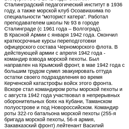
Сталинградский педагогический институт в 1936
году, а также морской клуб Осоавиахима по
специальности "моторист катера". Работал
преподавателем школы № 93 в городе
Сталинграде (с 1961 года – Волгоград).
В Красной Армии с января 1942 года. Окончил
краткосрочные курсы переподготовки
офицерского состава Черноморского флота. В
действующей армии с апреля 1942 года -
командир взвода морской пехоты. Был
направлен на Крымский фронт, в мае 1942 года с
большим трудом сумел эвакуировать оттуда
остатки своего подразделения во время
Керченской катастрофы войск этого фронта.
Вскоре стал командиром роты морской пехоты и
с августа 1942 года участвовал в непрерывных
оборонительных боях на Кубани, Таманском
полуострове и под Новороссийском. Командир
роты 322-го батальона морской пехоты (255-я
бригада морской пехоты, 56-я армия,
Закавказский фронт) лейтенант Василий